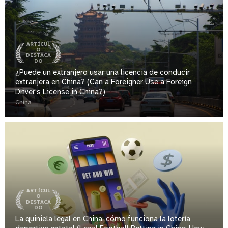
ARTÍCUL
O
DESTACA
DO
¿Puede un extranjero usar una licencia de conducir
extranjera en China? (Can a Foreigner Use a Foreign
Driver’s License in China?)
China
ARTÍCUL
O
DESTACA
DO
La quiniela legal en China: cómo funciona la lotería