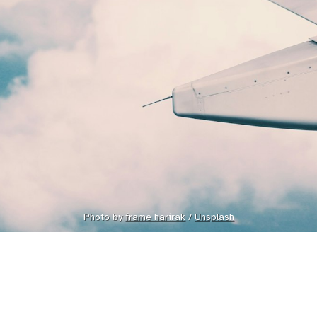
Photo by 
frame harirak
 / 
Unsplash