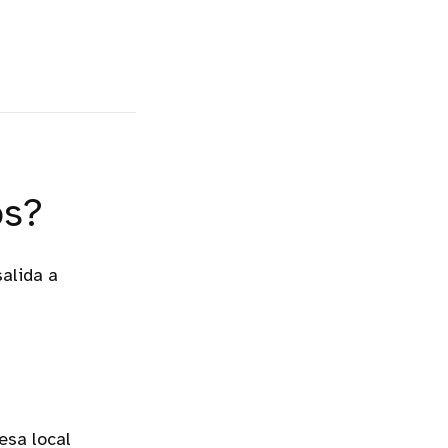
os?
salida a
esa local