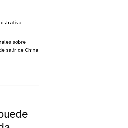
istrativa
nales sobre
de salir de China
 puede
da