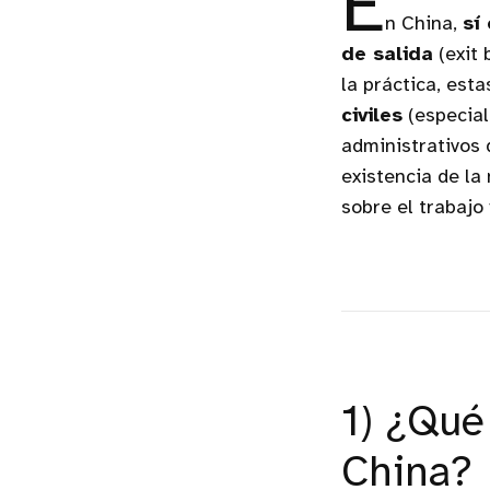
E
n China,
sí
de salida
(exit 
la práctica, est
civiles
(especial
administrativos 
existencia de la
sobre el trabajo 
1) ¿Qué
China?