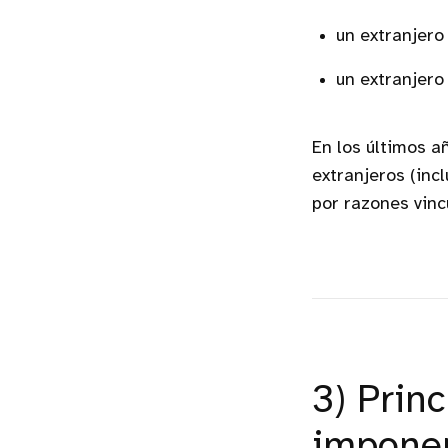
un extranjero
un extranjero
En los últimos a
extranjeros (inc
por razones vinc
3) Prin
imponer