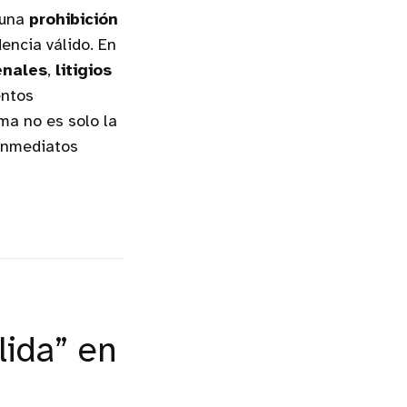
 una
prohibición
encia válido. En
enales
,
litigios
entos
ma no es solo la
 inmediatos
lida” en