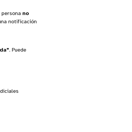
na persona
no
una notificación
ida”
. Puede
diciales