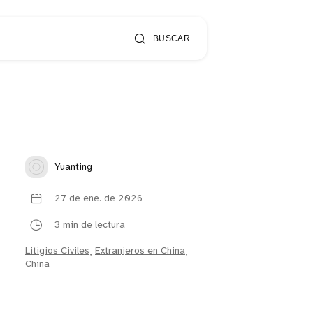
BUSCAR
Yuanting
27 de ene. de 2026
3 min de lectura
Litigios Civiles
,
Extranjeros en China
,
China