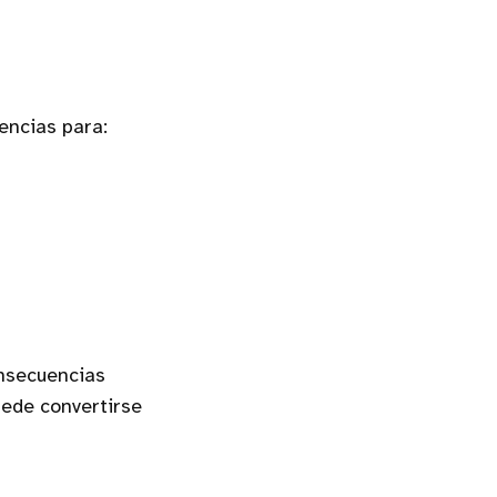
encias para:
onsecuencias
uede convertirse