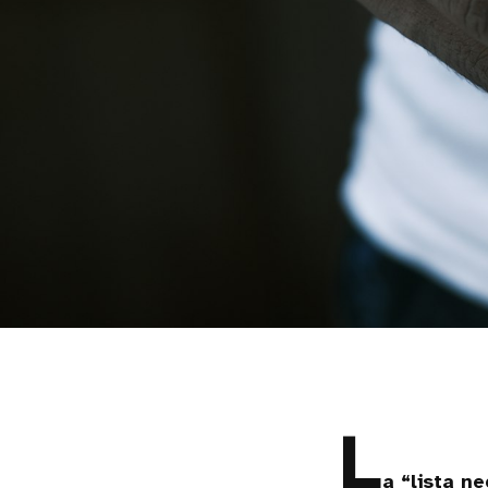
L
a “lista n