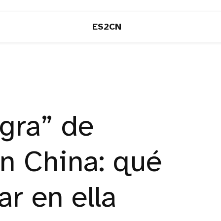
ES2CN
egra” de
n China: qué
ar en ella