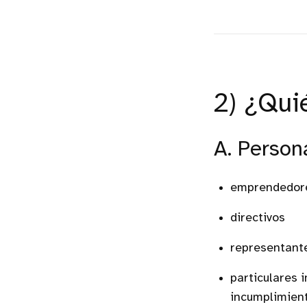
2) ¿Qui
A. Person
emprendedor
directivos
representant
particulares 
incumplimient