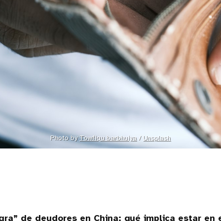
Photo by 
Towfiqu barbhuiya
 / 
Unsplash
egra” de deudores en China: qué implica estar en e