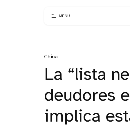
MENÚ
China
La “lista n
deudores e
implica est