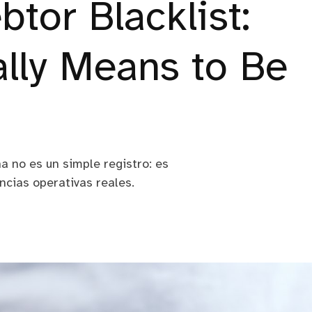
btor Blacklist:
ally Means to Be
a no es un simple registro: es
cias operativas reales.