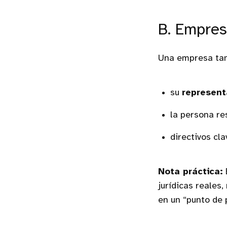
B. Empre
Una empresa tamb
su
represent
la persona re
directivos cl
Nota práctica:
jurídicas reales
en un “punto de 