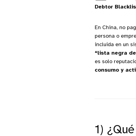
Debtor Blacklis
En China, no pag
persona o empres
incluida en un s
“lista negra d
es solo reputaci
consumo y acti
1) ¿Qué