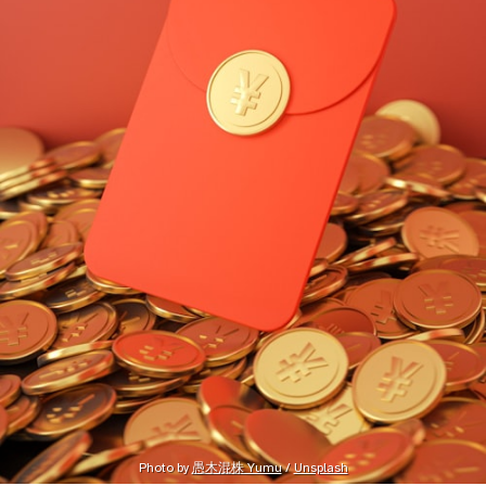
Photo by 
愚木混株 Yumu
 / 
Unsplash