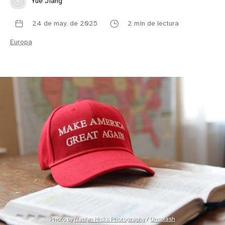
Yue Jiang
24 de may. de 2025
2 min de lectura
Europa
Photo by 
Natilyn Hicks Photography
 / 
Unsplash