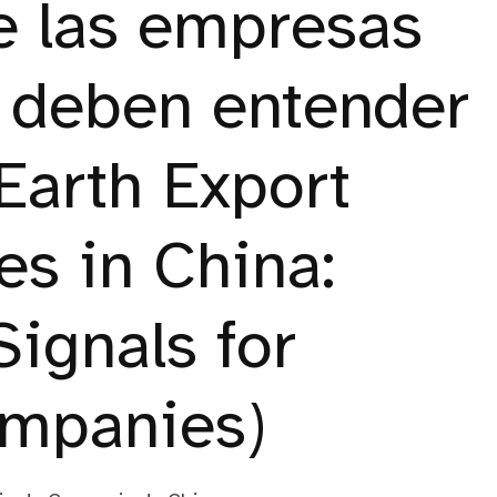
e las empresas
s deben entender
Earth Export
es in China:
ignals for
ompanies)