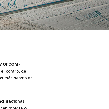
 (MOFCOM)
el control de
os más sensibles
ad nacional
icen directa o