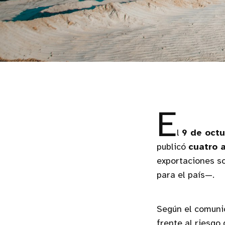
E
l
9 de oct
publicó
cuatro 
exportaciones s
para el país—.
Según el comuni
frente al riesgo