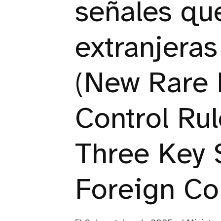
señales qu
extranjera
(New Rare 
Control Rul
Three Key S
Foreign C