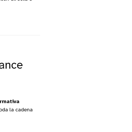
cance
rmativa
toda la cadena