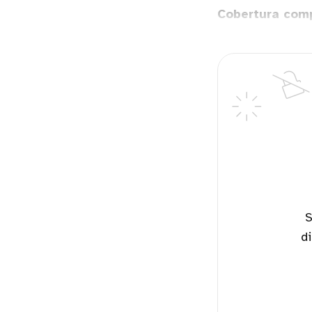
Cobertura comp
Suscríbete ahora y ten acceso a todas nuestras histori
di