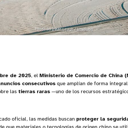
Photo by 
Dylan Leagh
 / 
Unsplash
ubre de 2025
, el
Ministerio de Comercio de China
anuncios consecutivos
que amplían de forma integral 
obre las
tierras raras
—uno de los recursos estratégic
cado oficial, las medidas buscan
proteger la segurid
 de que materiales o tecnologías de origen chino se util