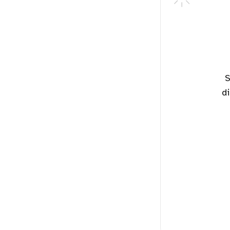
Suscríbete ahora y ten acceso a todas nuestras histori
di