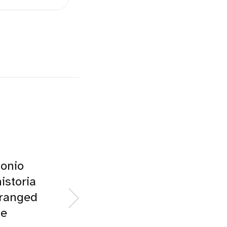
monio
istoria
rranged
se