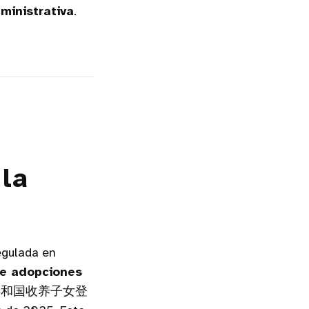
dministrativa
.
 la
egulada en
de adopciones
共和国收养子女登