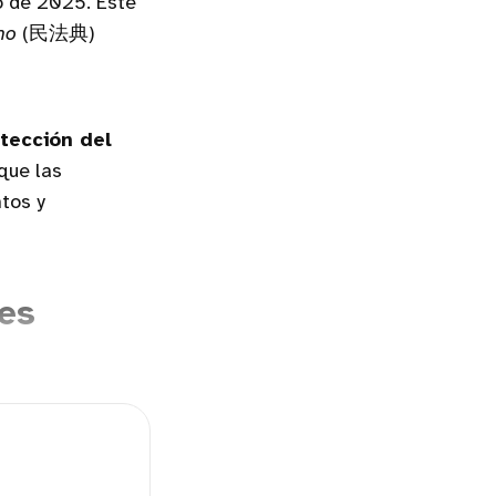
o de 2025. Este
no
(民法典)
tección del
 que las
tos y
tes