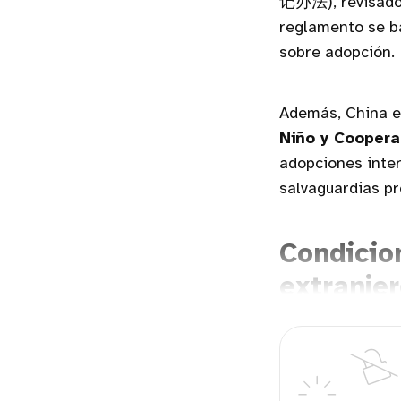
记办法), revisado 
reglamento se b
sobre adopción.
Además, China e
Niño y Coopera
adopciones inte
salvaguardias pr
Condicio
extranje