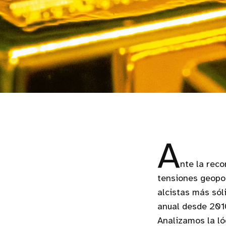
A
nte la rec
tensiones geopolí
alcistas más sól
anual desde 201
Analizamos la ló