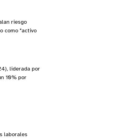
lan riesgo
ro como "activo
4), liderada por
un 10% por
os laborales