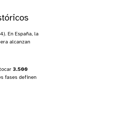
stóricos
. En España, la
rera alcanzan
 tocar
3.500
es fases definen