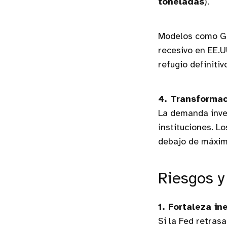
toneladas
).
Modelos como GD
recesivo en EE.U
refugio definitivo
4. Transformac
La demanda inver
instituciones. 
debajo de máximo
Riesgos y
1. Fortaleza in
Si la Fed retras