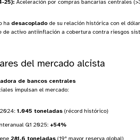
4-25):
Aceleración por compras bancarias centrales (
ro ha
desacoplado
de su relación histórica con el dólar
de activo antiinflación a cobertura contra riesgos si
lares del mercado alcista
radora de bancos centrales
ciales impulsan el mercado:
 2024:
1.045 toneladas
(récord histórico)
interanual Q1 2025:
+54%
iene
281,6 toneladas
(19° mayor reserva global)