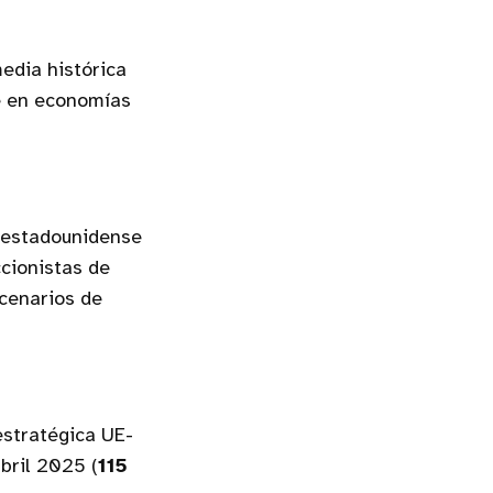
edia histórica
e en economías
l estadounidense
ccionistas de
scenarios de
estratégica UE-
bril 2025 (
115