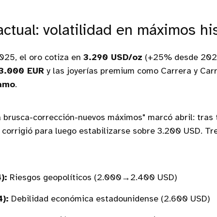
ctual: volatilidad en máximos hi
025, el oro cotiza en
3.290 USD/oz
(+25% desde 2024)
3.000 EUR
y las joyerías premium como Carrera y Car
amo
.
a brusca-corrección-nuevos máximos" marcó abril: tras
 corrigió para luego estabilizarse sobre 3.200 USD. Tr
):
Riesgos geopolíticos (2.000→2.400 USD)
):
Debilidad económica estadounidense (2.600 USD)