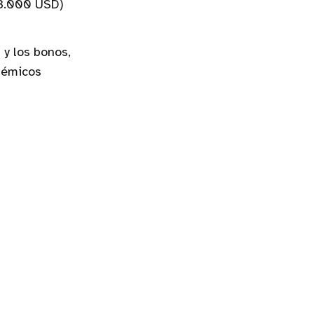
>3.000 USD)
 y los bonos,
stémicos