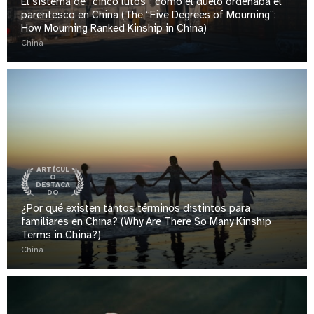
El sistema de “cinco lutos”: cómo el duelo ordenaba el
parentesco en China (The “Five Degrees of Mourning”:
How Mourning Ranked Kinship in China)
China
ARTÍCUL
O
DESTACA
DO
¿Por qué existen tantos términos distintos para
familiares en China? (Why Are There So Many Kinship
Terms in China?)
China