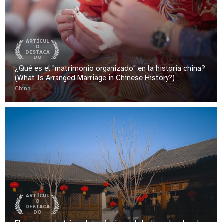
ARTÍCUL
O
DESTACA
DO
¿Qué es el "matrimonio organizado" en la historia china?
(What Is Arranged Marriage in Chinese History?)
China
ARTÍCUL
O
DESTACA
DO