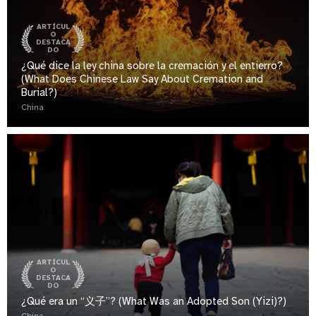
ARTÍCUL
O
DESTACA
DO
¿Qué dice la ley china sobre la cremación y el entierro?
(What Does Chinese Law Say About Cremation and
Burial?)
China
ARTÍCUL
O
DESTACA
DO
¿Qué era un “义子”? (What Was an Adopted Son (Yizi)?)